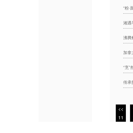
<<
11