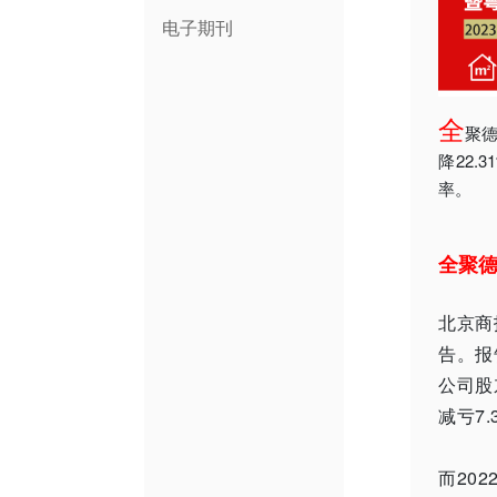
电子期刊
全
聚德
降22
率。
全聚德
北京商
告。报
公司股
减亏7.
而20