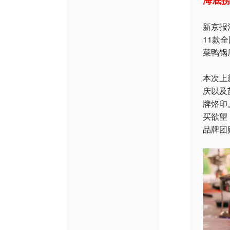
海底捞
新京报
11款
菜鸭锅
本次上
庆以及
牌烙印
买欲望
品牌团