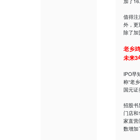
加了16
值得注
外，更
除了加
老乡
未来3
IPO
称“老
国元证
招股书显
门店和1
家直营
数增加