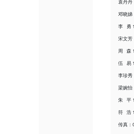
袁丹丹 1
邓晓娣 1
李 勇 1
宋文芳 1
周 森 1
伍 易 1
李珍秀 1
梁婉怡 1
朱 平 1
符 浩 1
传真：02